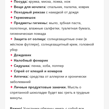
✦
Посуда:
кружка, миска, ложка, нож
✦
Вещи для ночлега:
спальник, палатка, коврик
✦
Походный рюкзак
с накидкой от дождя
✦
Гермомешок
✦
Предметы гигиены:
мыло, зубная паста,
полотенце, влажные салфетки, туалетная бумага,
гигиеническая помада
✦
Защита от солнца:
солнцезащитные очки (в
жёстком футляре), солнцезащитный крем, головной
убор
✦
Дождевик
✦
Налобный фонарик
✦
Сидушка:
пенка, хоба, поппер
✦
Спрей от клещей и комаров
✦
Аптечка:
средства от аллергии и хронически
заболеваний
✦
Личные продуктовые заначки.
Мысль о
спрятанной шоколадке будет вас греть в трудные
минуты.
Важно!
Участники обязаны иметь с собой все