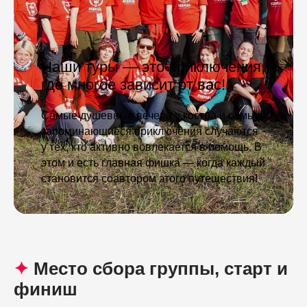
Наши туры — это приключения,
где многое зависит от вас!
Самые душевные вечера у костра и самые
запоминающиеся приключения случаются
у тех, кто активно вовлекается в помощь. В
этом и есть главная фишка — когда каждый
становится соавтором этого путешествия!
✦
Место сбора группы, старт и
финиш