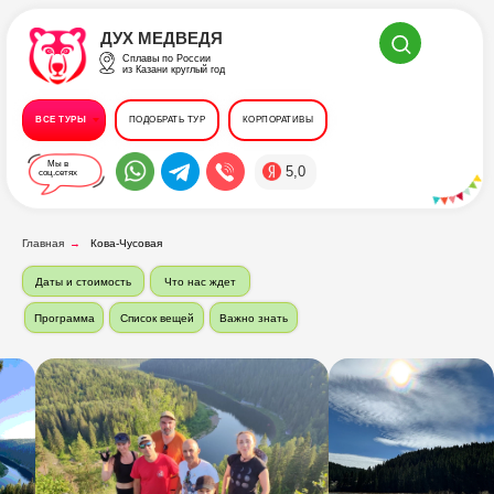
ДУХ МЕДВЕДЯ
Сплавы по России
из Казани круглый год
ВСЕ ТУРЫ
ПОДОБРАТЬ ТУР
КОРПОРАТИВЫ
Мы в
5,0
соц.сетях
Главная
→
Кова-Чусовая
Даты и стоимость
Что нас ждет
Программа
Список вещей
Важно знать