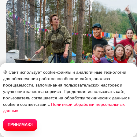
🍪 Сайт использует cookie-файлы и аналогичные технологии
для обеспечения работоспособности сайта, анализа
✦
Вовлеченность
посещаемости, запоминания пользовательских настроек и
улучшения качества сервиса. Продолжая использовать сайт,
✦
Атмосфе
Мы уверены — чем активнее
пользователь соглашается на обработку технических данных и
участник вовлекается в помощь,
cookie в соответствии с
Политикой обработки персональных
тем больше отдачи и эмоций он
Мы любим душевн
данных
получает от сплава.
взаимовыручку и
ПРИНИМАЮ!
≡ Все туры
✍ Записаться