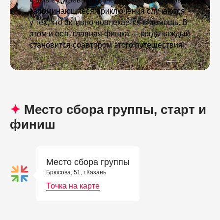
запоминающиеся приключения случаются
у тех, кто активно вовлекается в помощь. В
этом и есть главная фишка — когда каждый
становится соавтором этого путешествия!
✦
Место сбора группы, старт и
финиш
Место сбора группы
Брюсова, 51, г.Казань
Точка на карте