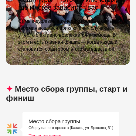
где многое зависит от вас!
Самые душевные вечера у костра и самые
запоминающиеся приключения случаются
у тех, кто активно вовлекается в помощь. В
этом и есть главная фишка — когда каждый
становится соавтором этого путешествия!
✦
Место сбора группы, старт и
финиш
Место сбора группы
Сбор у нашего проката (Казань, ул. Брюсова, 51)