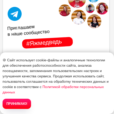
Приглашаем
в наше сообщество
#Яжмедведь
✦
Более 5 тыс.
участников
. Новости,
🍪 Сайт использует cookie-файлы и аналогичные технологии
скидки, впечатления,
для обеспечения работоспособности сайта, анализа
эмоции. Общение вне
посещаемости, запоминания пользовательских настроек и
путешествий. Держим
Перейти в Tg-
улучшения качества сервиса. Продолжая использовать сайт,
канал
связь.
пользователь соглашается на обработку технических данных и
cookie в соответствии с
Политикой обработки персональных
данных
✦
Отзывы
ПРИНИМАЮ!
≡ Все туры
✍ Записаться