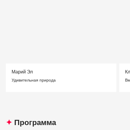
Марий Эл
Кл
Удивительная природа
Вм
✦
Программа