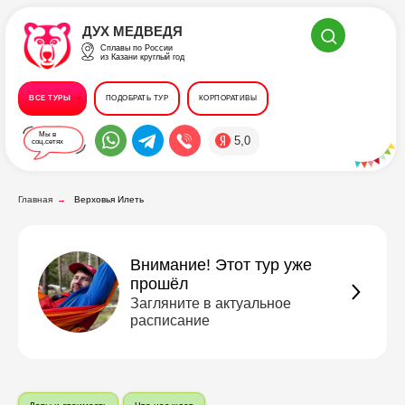
ДУХ МЕДВЕДЯ
Сплавы по России
из Казани круглый год
ВСЕ ТУРЫ
ПОДОБРАТЬ ТУР
КОРПОРАТИВЫ
Мы в
5,0
соц.сетях
Главная
→
Верховья Илеть
Внимание! Этот тур уже
прошёл
Загляните в актуальное
расписание