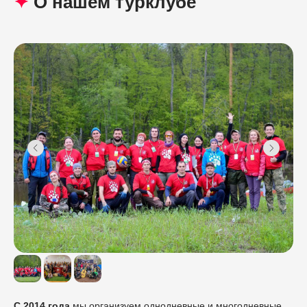
✦
О нашем турклубе
C 2014 года
мы
организуем однодневные и многодневные