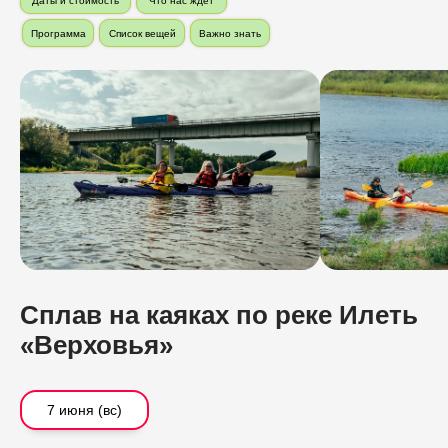
Даты и стоимость
Что нас ждет
Программа
Список вещей
Важно знать
Сплав на каяках по реке Илеть
«Верховья»
7 июня (вс)