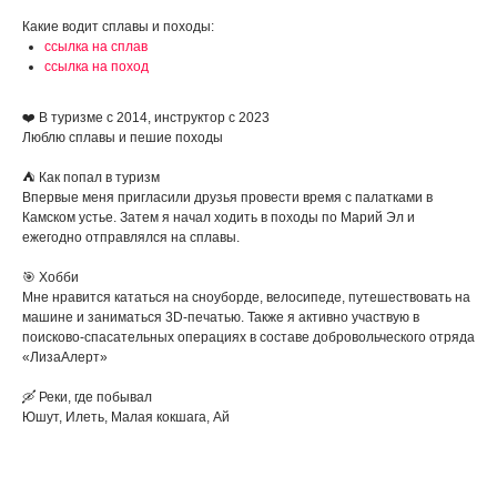
Какие водит сплавы и походы:
ссылка на сплав
ссылка на поход
❤️
В туризме с 2014, инструктор с 2023
Люблю сплавы и пешие походы
⛺ Как попал в туризм
Впервые меня пригласили друзья провести время с палатками в
Камском устье. Затем я начал ходить в походы по Марий Эл и
ежегодно отправлялся на сплавы.
🎯 Хобби
Мне нравится кататься на сноуборде, велосипеде, путешествовать на
машине и заниматься 3D-печатью. Также я активно участвую в
поисково-спасательных операциях в составе добровольческого отряда
«ЛизаАлерт»
🛶 Реки, где побывал
Юшут, Илеть, Малая кокшага, Ай